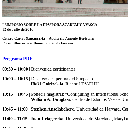
I SIMPOSIO SOBRE LA DIÁSPORA ACADÉMICA VASCA
12 de Julio de 2016
Centro Carlos Santamaría - Auditorio Antonio Beristaín
Plaza Elhuyar, s/n. Donostia - San Sebastián
Programa PDF
09:30 – 10:00
| Bienvenida participantes.
10:00 – 10:15
| Discurso de apertura del Simposio
Iñaki Goirizelaia
. Rector UPV/EHU
10:15 – 10:45
| Ponecia magistral: "Configuring an International Sch
William A. Douglass
. Centro de Estudios Vascos. U
10:45 – 11:00
|
Stephen Ansolabehere
. Universidad de Harvard, C
11:00 – 11:15
|
Juan Uriagereka
. Universidad de Maryland, Maryla