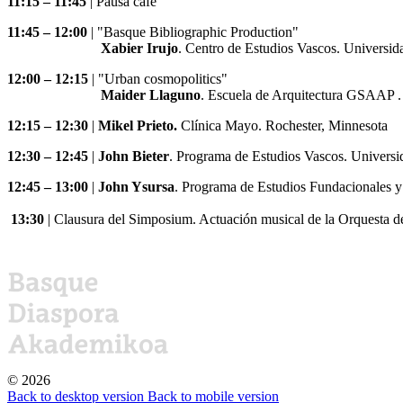
11:15 – 11:45
| Pausa café
11:45 – 12:00
| "Basque Bibliographic Production"
Xabier Irujo
. Centro de Estudios Vascos. Universi
12:00 – 12:15
| "Urban cosmopolitics"
Maider Llaguno
. Escuela de Arquitectura GSAAP 
12:15 – 12:30
|
Mikel Prieto.
Clínica Mayo. Rochester, Minnesota
12:30 – 12:45
|
John Bieter
. Programa de Estudios Vascos. Universid
12:45 – 13:00
|
John Ysursa
. Programa de Estudios Fundacionales y
13:30
| Clausura del Simposium. Actuación musical de la Orquesta d
©
2026
Back to desktop version
Back to mobile version