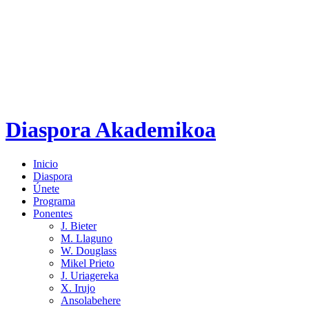
Diaspora Akademikoa
Inicio
Diaspora
Únete
Programa
Ponentes
J. Bieter
M. Llaguno
W. Douglass
Mikel Prieto
J. Uriagereka
X. Irujo
Ansolabehere