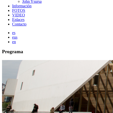
John Ysursa
Información
FOTOS
VIDEO
Enlaces
Contacto
es
eus
en
Programa