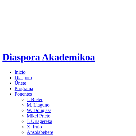
Diaspora Akademikoa
Inicio
Diaspora
Únete
Programa
Ponentes
J. Bieter
M. Llaguno
W. Douglass
Mikel Prieto
J. Uriagereka
X. Irujo
Ansolabehere