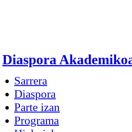
Diaspora Akademiko
Sarrera
Diaspora
Parte izan
Programa