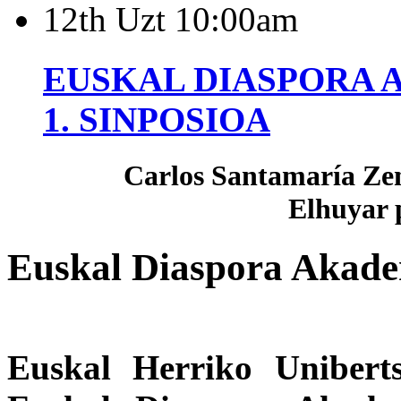
12th
Uzt
10:00am
EUSKAL
DIASPORA
1.
SINPOSIOA
Carlos Santamaría Zen
Elhuyar p
Euskal Diaspora Akade
Euskal Herriko Unibert