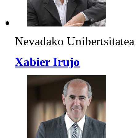
Nevadako Unibertsitatea
Xabier Irujo