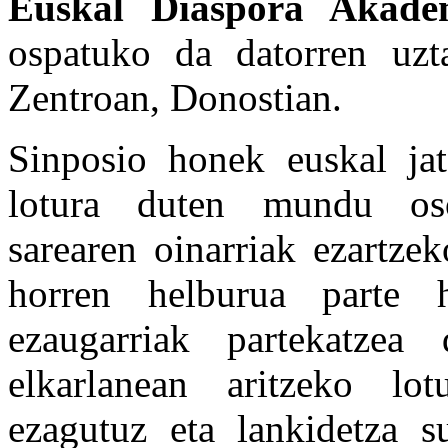
Euskal Diaspora Akade
ospatuko da datorren uzt
Zentroan, Donostian.
Sinposio honek euskal jat
lotura duten mundu os
sarearen oinarriak ezartze
horren helburua parte h
ezaugarriak partekatzea 
elkarlanean aritzeko lo
ezagutuz eta lankidetza su