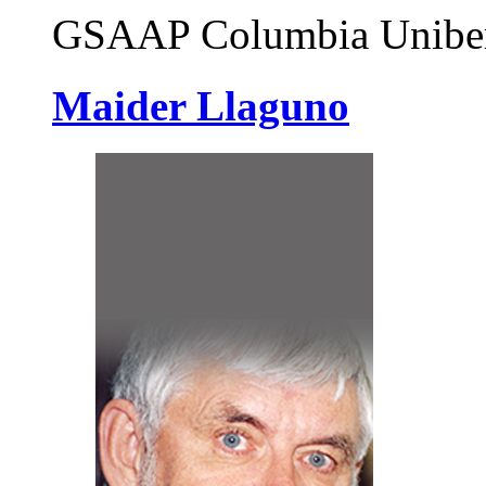
GSAAP Columbia Unibert
Maider Llaguno