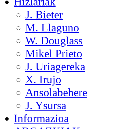
Hizlariak
J. Bieter
M. Llaguno
W. Douglass
Mikel Prieto
J. Uriagereka
X. Irujo
Ansolabehere
J. Ysursa
Informazioa