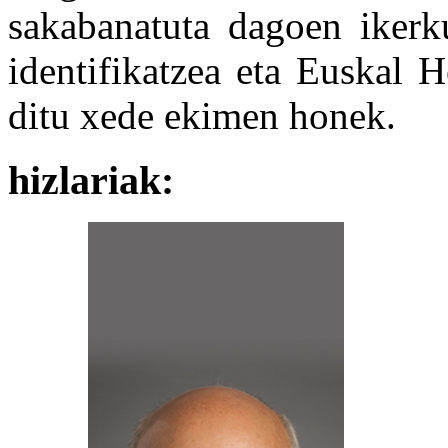
sakabanatuta dagoen ikerk
identifikatzea eta Euskal H
ditu xede ekimen honek.
hizlariak: