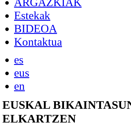
ARGAZKIAK
Estekak
BIDEOA
Kontaktua
es
eus
en
EUSKAL
BIKAINTASU
ELKARTZEN