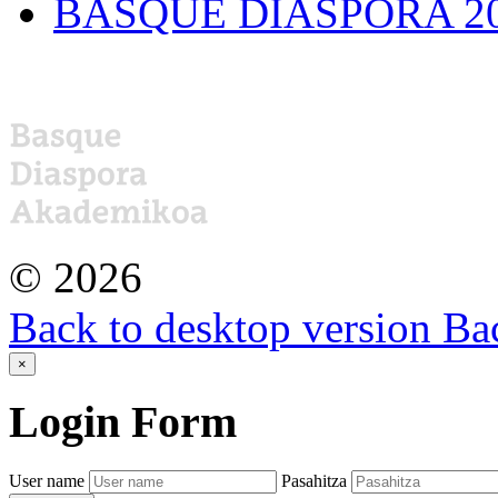
BASQUE DIASPORA 2
©
2026
Back to desktop version
Bac
×
Login
Form
User name
Pasahitza