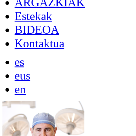
ARGAZKIAK
Estekak
BIDEOA
Kontaktua
es
eus
en