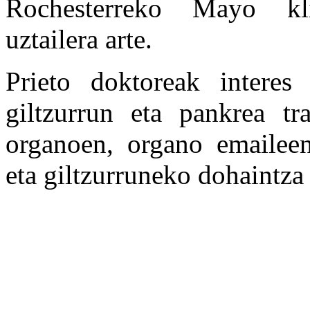
Rochesterreko Mayo kl
uztailera arte.
Prieto doktoreak interes
giltzurrun eta pankrea tr
organoen, organo emaileen
eta giltzurruneko dohaintza