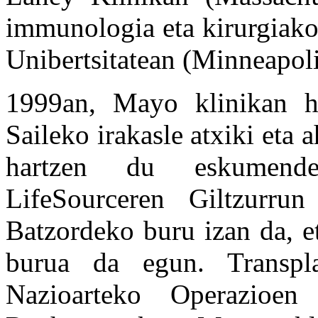
immunologia eta kirurgiako
Unibertsitatean (Minneapoli
1999an, Mayo klinikan ha
Saileko irakasle atxiki eta a
hartzen du eskumende
LifeSourceren Giltzurrun
Batzordeko buru izan da, e
burua da egun. Transpla
Nazioarteko Operazioe