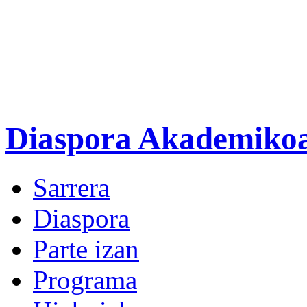
Diaspora Akademiko
Sarrera
Diaspora
Parte izan
Programa