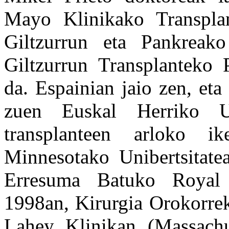
Mayo Klinikako Transplan
Giltzurrun eta Pankreako
Giltzurrun Transplanteko 
da. Espainian jaio zen, eta
zuen Euskal Herriko Un
transplanteen arloko 
Minnesotako Unibertsitatea
Erresuma Batuko Royal L
1998an, Kirurgia Orokorre
Lahey Klinikan (Massachus