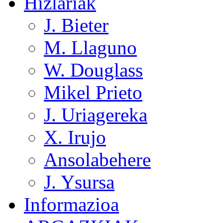
Hizlariak
J. Bieter
M. Llaguno
W. Douglass
Mikel Prieto
J. Uriagereka
X. Irujo
Ansolabehere
J. Ysursa
Informazioa