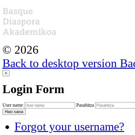
©
2026
Back to desktop version
Bac
×
Login
Form
User name
Pasahitza
Hasi saioa
Forgot your username?