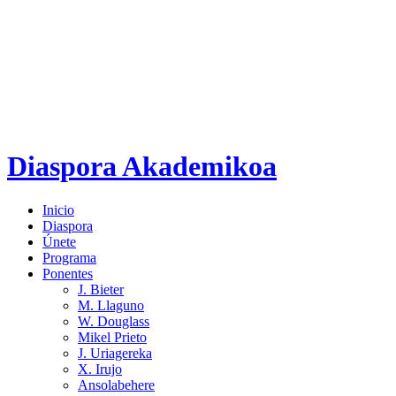
Diaspora Akademikoa
Inicio
Diaspora
Únete
Programa
Ponentes
J. Bieter
M. Llaguno
W. Douglass
Mikel Prieto
J. Uriagereka
X. Irujo
Ansolabehere